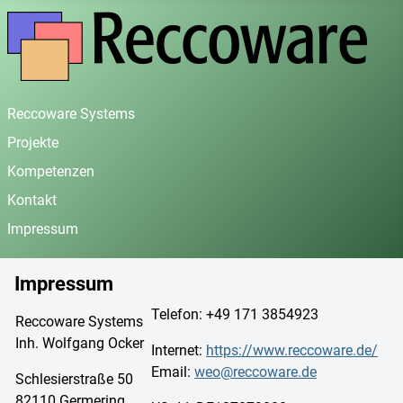
Reccoware Systems
Projekte
Kompetenzen
Kontakt
Impressum
Impressum
Telefon: +49 171 3854923
Reccoware Systems
Inh. Wolfgang Ocker
Internet:
https://www.reccoware.de/
Email:
weo@reccoware.de
Schlesierstraße 50
82110 Germering